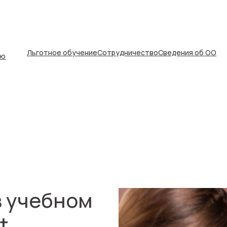
Льготное обучение
Сотрудничество
Сведения об ОО
ью
в учебном
t